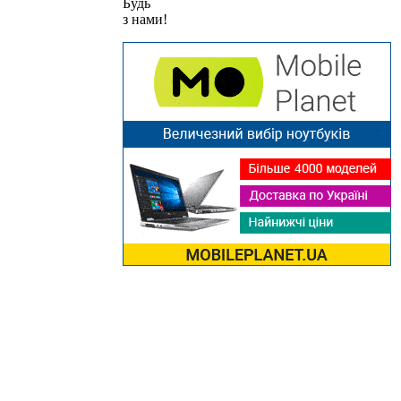
Будь
з нами!