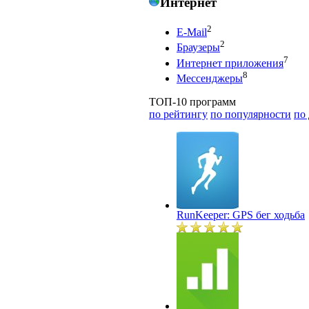
Интернет
2
E-Mail
2
Браузеры
7
Интернет приложения
8
Мессенджеры
ТОП-10 программ
по рейтингу
по популярности
по
RunKeeper: GPS бег ходьба