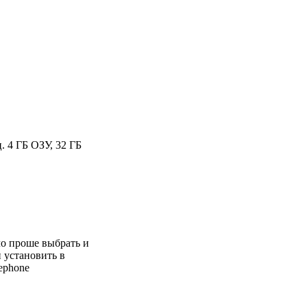
ц. 4 ГБ ОЗУ, 32 ГБ
ло проше выбрать и
 установить в
ephone