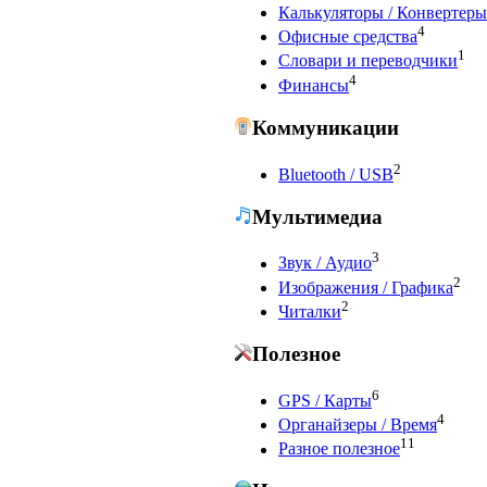
Калькуляторы / Конвертеры
4
Офисные средства
1
Словари и переводчики
4
Финансы
Коммуникации
2
Bluetooth / USB
Мультимедиа
3
Звук / Аудио
2
Изображения / Графика
2
Читалки
Полезное
6
GPS / Карты
4
Органайзеры / Время
11
Разное полезное