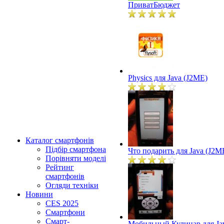
ПриватБюджет
Physics для Java (J2ME)
Каталог смартфонів
Підбір смартфона
Что подарить для Java (J2M
Порівняти моделі
Рейтинг
смартфонів
Огляди техніки
Новини
CES 2025
Смартфони
Смарт-
Мобильный Кулинар для Ja