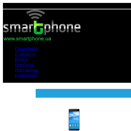
Смартфони
Планшети
Книги
Ноутбуки
Навушники
Годинники