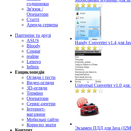
годинники
Зв'язок /
Оператори
Статті
Аренда сервера
Партнери та друзі
ASUS
Handy Converter v1.4 для Ja
Bloody
Cougar
realme
Lenovo
Infinix
Енциклопедія
Огляди і тести
Видео-огляди
Universal Converter v1.0 для
3D-огляди
Терміни
Оператори
Сервіс-центри
Інтернет-
магазини
Мобильні сайти
Корисно знати
Экзамен ПДД для Java (J2M
Контент